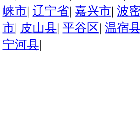
崃市
|
辽宁省
|
嘉兴市
|
波
市
|
皮山县
|
平谷区
|
温宿
宁河县
|