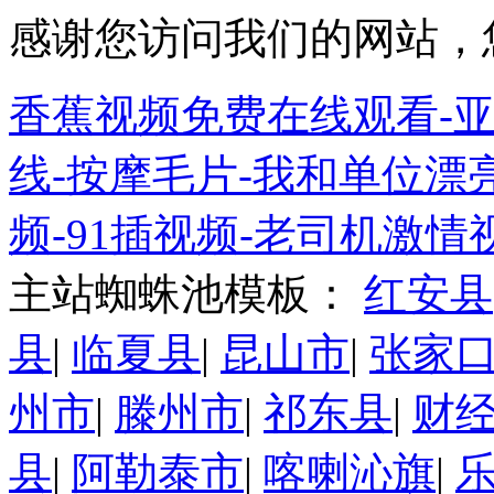
感谢您访问我们的网站，
香蕉视频免费在线观看-
线-按摩毛片-我和单位漂
频-91插视频-老司机激情
主站蜘蛛池模板：
红安县
县
|
临夏县
|
昆山市
|
张家
州市
|
滕州市
|
祁东县
|
财
县
|
阿勒泰市
|
喀喇沁旗
|